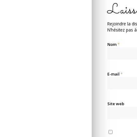
Laiss
Rejoindre la di
N’hésitez pas à
Nom
*
E-mail
*
Site web