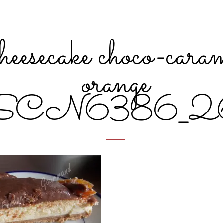
eesecake choco-cara
orange
SCN6386_2