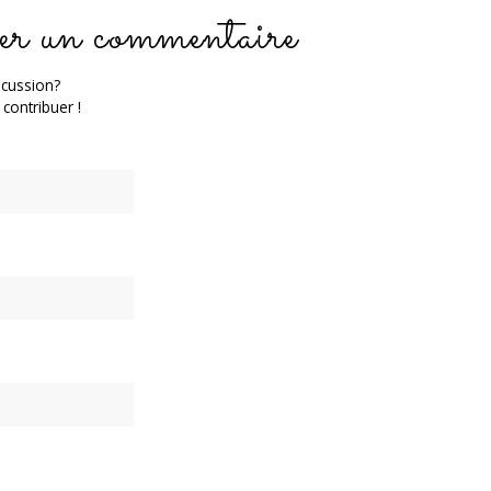
er un commentaire
scussion?
 contribuer !