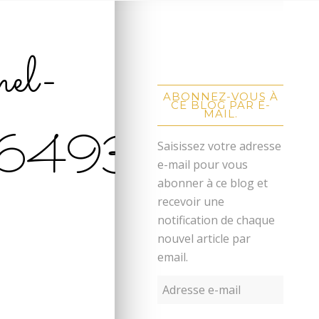
mel-
ABONNEZ-VOUS À
CE BLOG PAR E-
MAIL.
6493
Saisissez votre adresse
e-mail pour vous
abonner à ce blog et
recevoir une
notification de chaque
nouvel article par
email.