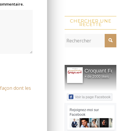
 commentaire.
CHERCHER UNE
RECETTE
Croquant Fondant
+ de 2000 likes
 façon dont les
Voir la page Facebook
Rejoignez-moi sur
Facebook