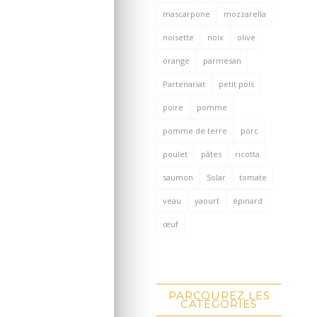
mascarpone
mozzarella
noisette
noix
olive
orange
parmesan
Partenariat
petit pois
poire
pomme
pomme de terre
porc
poulet
pâtes
ricotta
saumon
Solar
tomate
veau
yaourt
épinard
œuf
PARCOUREZ LES
CATÉGORIES