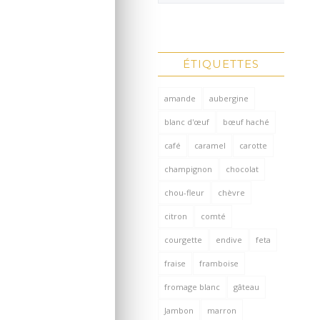
ÉTIQUETTES
amande
aubergine
blanc d'œuf
bœuf haché
café
caramel
carotte
champignon
chocolat
chou-fleur
chèvre
citron
comté
courgette
endive
feta
fraise
framboise
fromage blanc
gâteau
Jambon
marron