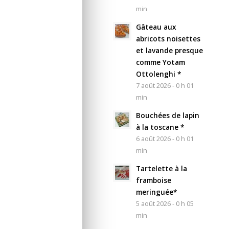
min
Gâteau aux
abricots noisettes
et lavande presque
comme Yotam
Ottolenghi *
7 août 2026 - 0 h 01
min
Bouchées de lapin
à la toscane *
6 août 2026 - 0 h 01
min
Tartelette à la
framboise
meringuée*
5 août 2026 - 0 h 05
min