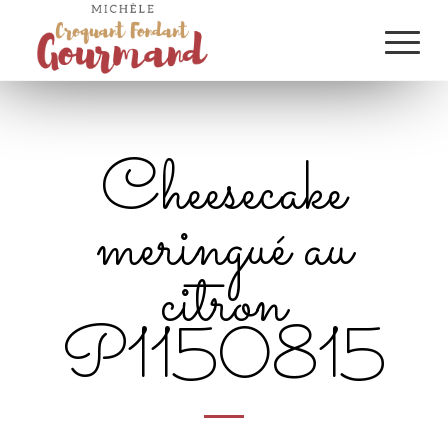
Cheesecake
meringué au
citron
P1150815