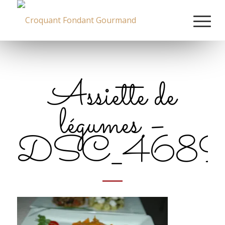
Assiette de
légumes –
DSC_4689