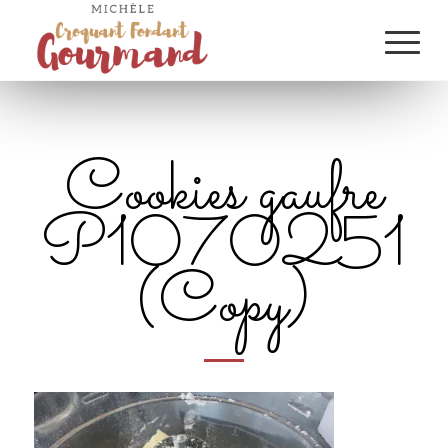
Cookies gaufre
P1070251
(Copy)