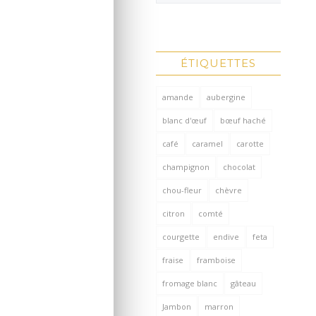
ÉTIQUETTES
amande
aubergine
blanc d'œuf
bœuf haché
café
caramel
carotte
champignon
chocolat
chou-fleur
chèvre
citron
comté
courgette
endive
feta
fraise
framboise
fromage blanc
gâteau
Jambon
marron