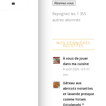
Abonnez-vous
Rejoignez les 1 355
autres abonnés
NOS DERNIÈRES
RECETTES
À vous de jouer
dans ma cuisine
8 août 2026 - 6 h 01
min
Gâteau aux
abricots noisettes
et lavande presque
comme Yotam
Ottolenghi *