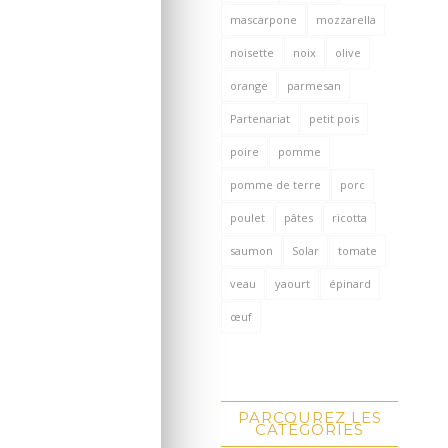
mascarpone
mozzarella
noisette
noix
olive
orange
parmesan
Partenariat
petit pois
poire
pomme
pomme de terre
porc
poulet
pâtes
ricotta
saumon
Solar
tomate
veau
yaourt
épinard
œuf
PARCOUREZ LES
CATÉGORIES