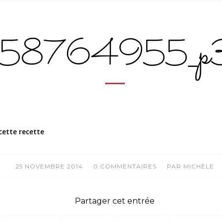
58764955_p
cette recette
/
/
25 NOVEMBRE 2014
0 COMMENTAIRES
PAR
MICHÈLE
Partager cet entrée