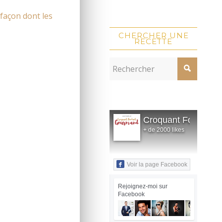
 façon dont les
CHERCHER UNE
RECETTE
Croquant Fondant
+ de 2000 likes
Voir la page Facebook
Rejoignez-moi sur
Facebook