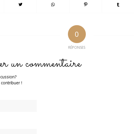
0
RÉPONSES
er un commentaire
scussion?
 contribuer !