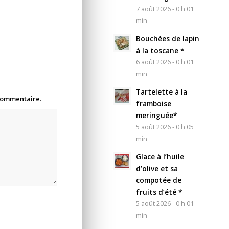
7 août 2026 - 0 h 01
min
Bouchées de lapin
à la toscane *
6 août 2026 - 0 h 01
min
Tartelette à la
 commentaire.
framboise
meringuée*
5 août 2026 - 0 h 05
min
Glace à l’huile
d’olive et sa
compotée de
fruits d’été *
5 août 2026 - 0 h 01
min