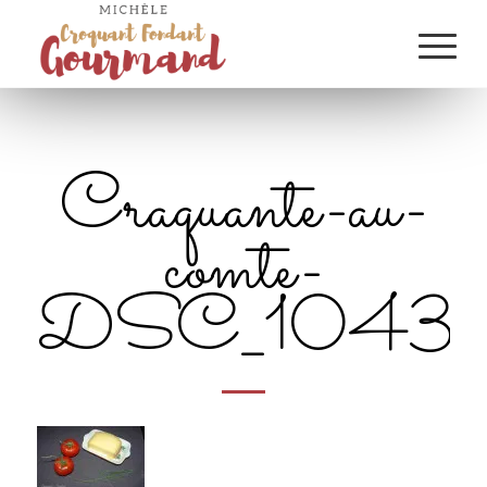
Craquante-au-
comte-
DSC_1043_