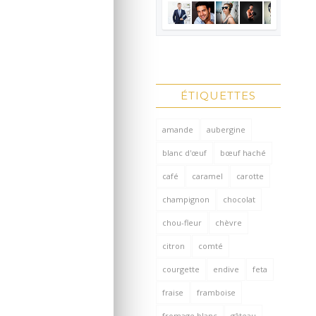
ÉTIQUETTES
amande
aubergine
blanc d'œuf
bœuf haché
café
caramel
carotte
champignon
chocolat
chou-fleur
chèvre
citron
comté
courgette
endive
feta
fraise
framboise
fromage blanc
gâteau