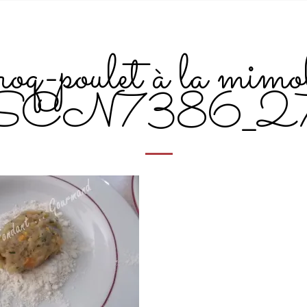
oq-poulet à la mimol
SCN7386_2