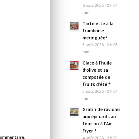
6 août 2026 - 0 h 01
min
Tartelette à la
framboise
meringuée*
5 août 2026 - 0 h 05
min
Glace à l’huile
d’olive et sa
compotée de
fruits d’été *
5 août 2026 - 0 h 01
min
Gratin de ravioles
aux épinards au
four ou à l’Air
Fryer *
 commentaire.
4 août 2026 - 0 h 01