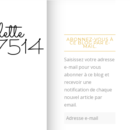
ette
7514
ABONNEZ-VOUS À
CE BLOG PAR E-
MAIL.
Saisissez votre adresse
e-mail pour vous
abonner à ce blog et
recevoir une
notification de chaque
nouvel article par
email.