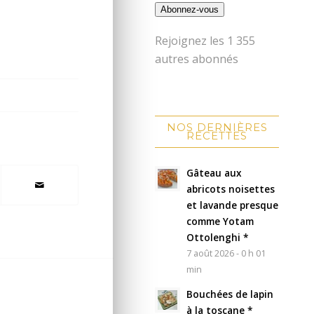
Abonnez-vous
Rejoignez les 1 355
autres abonnés
NOS DERNIÈRES
RECETTES
Gâteau aux
abricots noisettes
et lavande presque
comme Yotam
Ottolenghi *
7 août 2026 - 0 h 01
min
Bouchées de lapin
à la toscane *