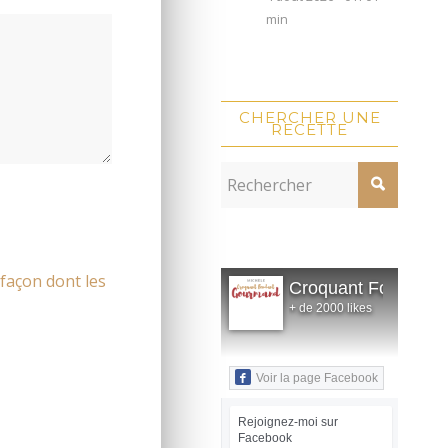
min
CHERCHER UNE
RECETTE
 façon dont les
Croquant Fondant
+ de 2000 likes
Voir la page Facebook
Rejoignez-moi sur
Facebook