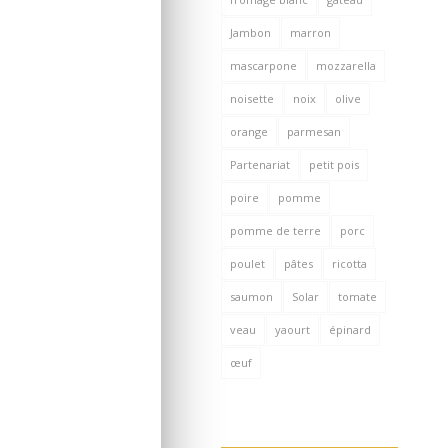
Jambon
marron
mascarpone
mozzarella
noisette
noix
olive
orange
parmesan
Partenariat
petit pois
poire
pomme
pomme de terre
porc
poulet
pâtes
ricotta
saumon
Solar
tomate
veau
yaourt
épinard
œuf