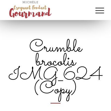
Crumble
brocolis
IMG_6241_
(Copy)