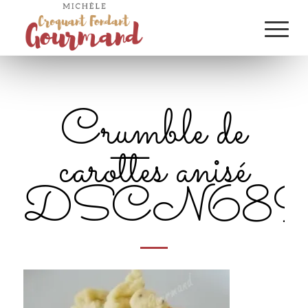
Crumble de
carottes anisé
DSCN6894