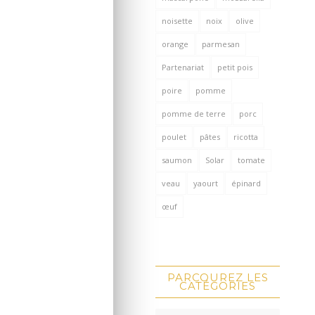
noisette
noix
olive
orange
parmesan
Partenariat
petit pois
poire
pomme
pomme de terre
porc
poulet
pâtes
ricotta
saumon
Solar
tomate
veau
yaourt
épinard
œuf
PARCOUREZ LES
CATÉGORIES