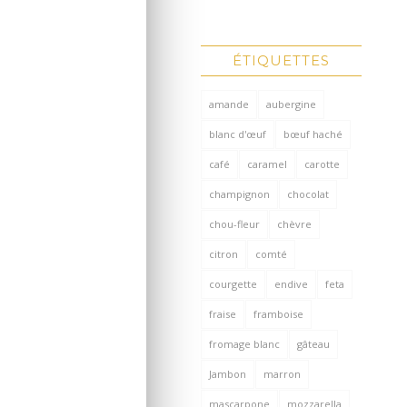
ÉTIQUETTES
amande
aubergine
blanc d'œuf
bœuf haché
café
caramel
carotte
champignon
chocolat
chou-fleur
chèvre
citron
comté
courgette
endive
feta
fraise
framboise
fromage blanc
gâteau
Jambon
marron
mascarpone
mozzarella