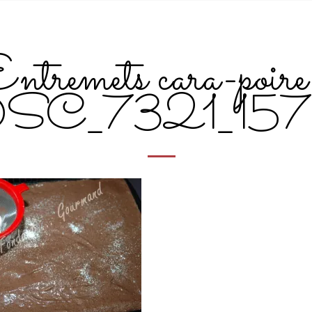
ntremets cara-poire
SC_7321_157