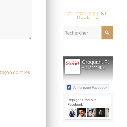
CHERCHER UNE
RECETTE
Croquant Fondant
+ de 2000 likes
 façon dont les
Voir la page Facebook
Rejoignez-moi sur
Facebook