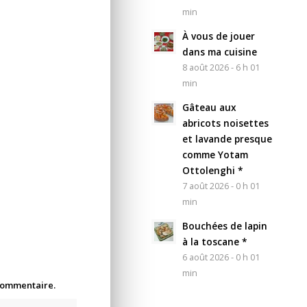
min
À vous de jouer
dans ma cuisine
8 août 2026 - 6 h 01
min
Gâteau aux
abricots noisettes
et lavande presque
comme Yotam
Ottolenghi *
7 août 2026 - 0 h 01
min
Bouchées de lapin
à la toscane *
6 août 2026 - 0 h 01
min
 commentaire.