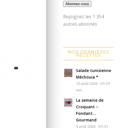
Abonnez-vous
Rejoignez les 1 354
autres abonnés
NOS DERNIÈRES
RECETTES
Salade tunisienne
Méchouia *
10 août 2026 - 0 h 01
min
La semaine de
Croquant –
Fondant…
Gourmand
9 août 2026 - 0 h 01