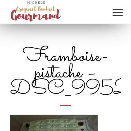
Framboise-
pistache –
DSC_9952