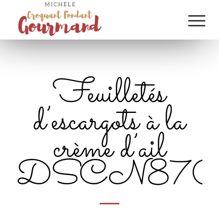
Feuilletés
d’escargots à la
crème d’ail
DSCN870