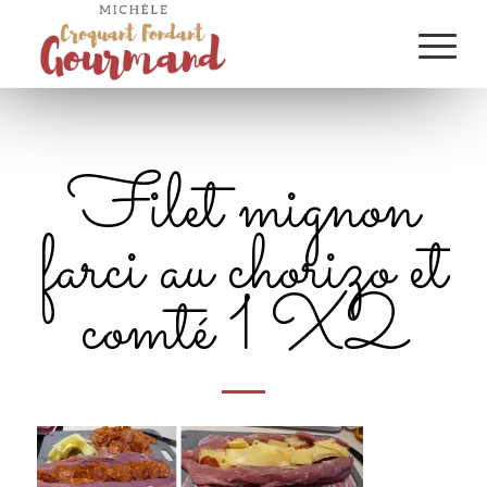
Filet mignon
farci au chorizo et
comté 1 X2