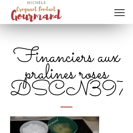
Financiers aux
pralines roses
DSCN397