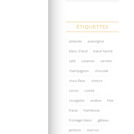
ÉTIQUETTES
amande
aubergine
blanc d'œuf
bœuf haché
café
caramel
carotte
champignon
chocolat
chou-fleur
chèvre
citron
comté
courgette
endive
feta
fraise
framboise
fromage blanc
gâteau
Jambon
marron