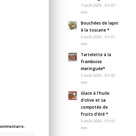
7 août 2026 - 0 h 01
min
Bouchées de lapin
à la toscane *
6 août 2026 - 0 h 01
min
Tartelette à la
framboise
meringuée*
5 août 2026 - 0 h 05
min
Glace à l’huile
d’olive et sa
compotée de
fruits d’été *
5 août 2026 - 0 h 01
 commentaire.
min