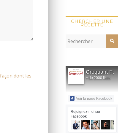
CHERCHER UNE
RECETTE
Croquant Fondant
 façon dont les
+ de 2000 likes
Voir la page Facebook
Rejoignez-moi sur
Facebook