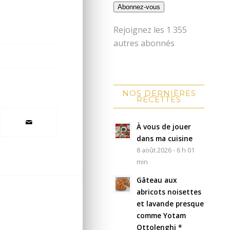
Abonnez-vous
Rejoignez les 1 355
autres abonnés
NOS DERNIÈRES
RECETTES
À vous de jouer
dans ma cuisine
8 août 2026 - 6 h 01
min
Gâteau aux
abricots noisettes
et lavande presque
comme Yotam
Ottolenghi *