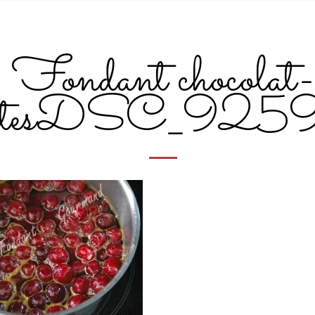
Fondant chocolat-
iottesDSC_925