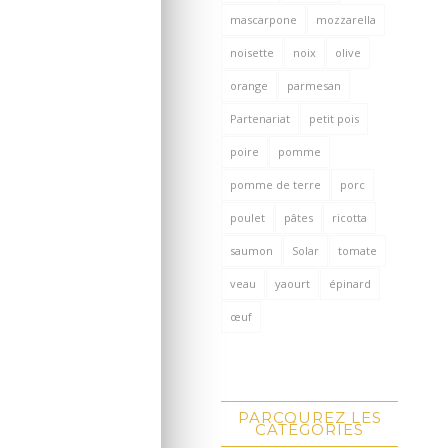
mascarpone
mozzarella
noisette
noix
olive
orange
parmesan
Partenariat
petit pois
poire
pomme
pomme de terre
porc
poulet
pâtes
ricotta
saumon
Solar
tomate
veau
yaourt
épinard
œuf
PARCOUREZ LES
CATÉGORIES