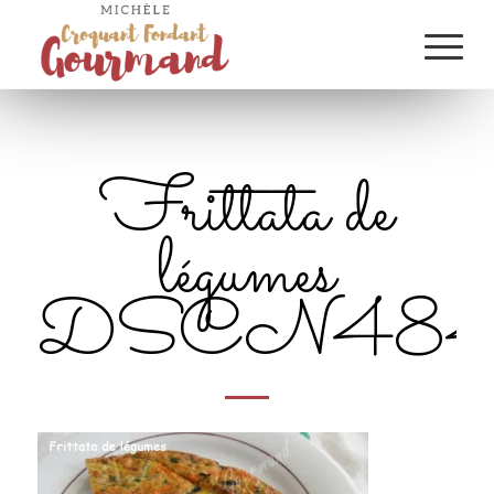
Frittata de
légumes
DSCN4841