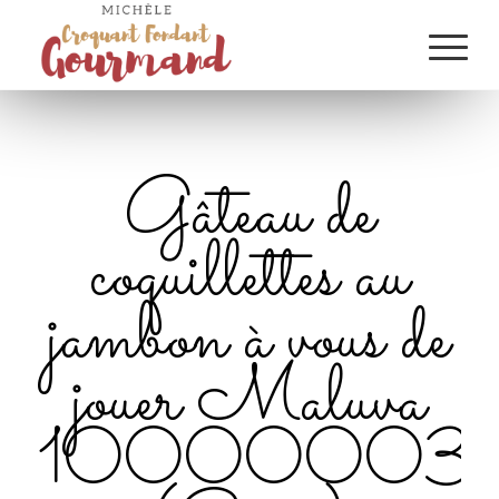
Gâteau de
coquillettes au
jambon à vous de
jouer Maluva
10000003