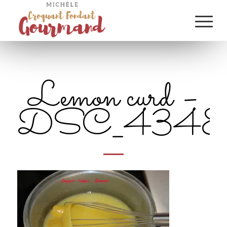
Lemon curd –
DSC_4348