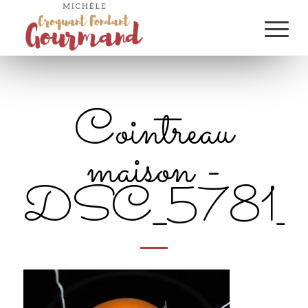
Cointreau
maison -
DSC_5781_