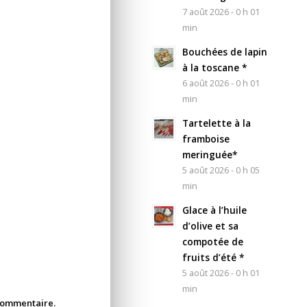
7 août 2026 - 0 h 01
min
Bouchées de lapin
à la toscane *
6 août 2026 - 0 h 01
min
Tartelette à la
framboise
meringuée*
5 août 2026 - 0 h 05
min
Glace à l’huile
d’olive et sa
compotée de
fruits d’été *
5 août 2026 - 0 h 01
min
 commentaire.