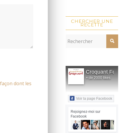
CHERCHER UNE
RECETTE
Croquant Fondant
+ de 2000 likes
 façon dont les
Voir la page Facebook
Rejoignez-moi sur
Facebook