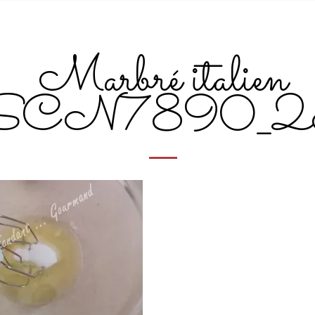
Marbré italien
SCN7890_2