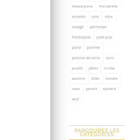
mascarpone
mozzarella
noisette
noix
olive
orange
parmesan
Partenariat
petit pois
poire
pomme
pomme de terre
porc
poulet
pâtes
ricotta
saumon
Solar
tomate
veau
yaourt
épinard
œuf
PARCOUREZ LES
CATÉGORIES