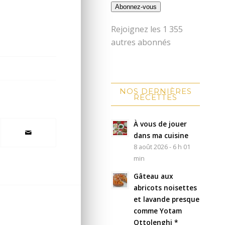
Abonnez-vous
Rejoignez les 1 355
autres abonnés
NOS DERNIÈRES
RECETTES
À vous de jouer
dans ma cuisine
8 août 2026 - 6 h 01
min
Gâteau aux
abricots noisettes
et lavande presque
comme Yotam
Ottolenghi *