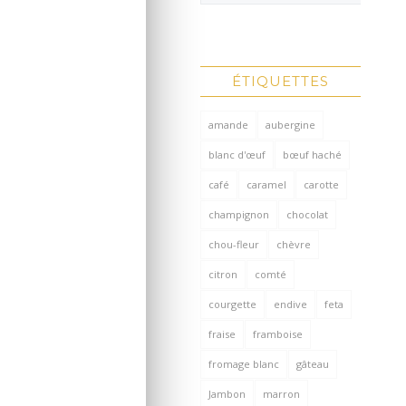
ÉTIQUETTES
amande
aubergine
blanc d'œuf
bœuf haché
café
caramel
carotte
champignon
chocolat
chou-fleur
chèvre
citron
comté
courgette
endive
feta
fraise
framboise
fromage blanc
gâteau
Jambon
marron