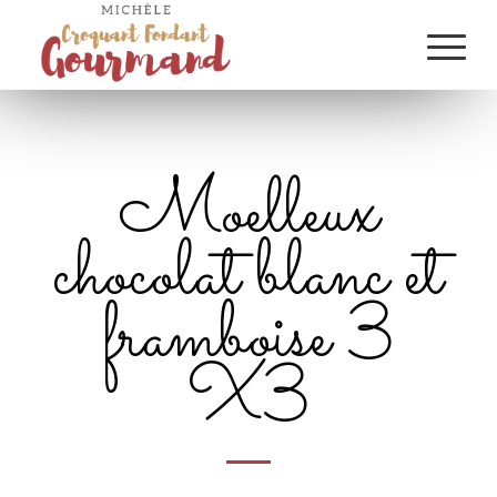
Moelleux
chocolat blanc et
framboise 3
X3