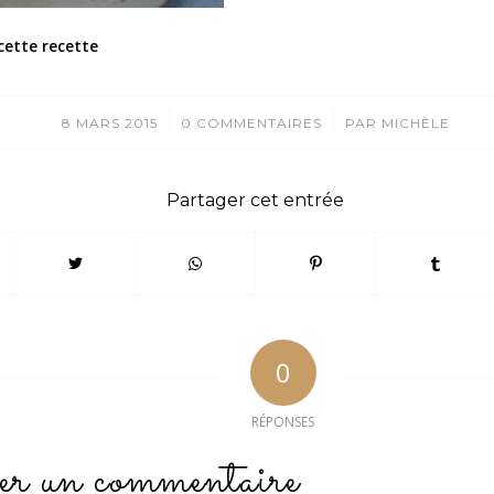
cette recette
/
/
8 MARS 2015
0 COMMENTAIRES
PAR
MICHÈLE
Partager cet entrée
0
RÉPONSES
er un commentaire