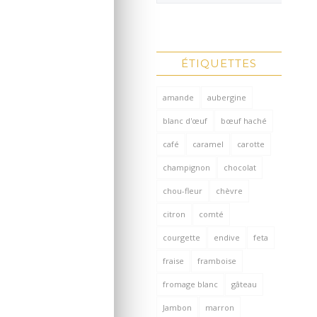
ÉTIQUETTES
amande
aubergine
blanc d'œuf
bœuf haché
café
caramel
carotte
champignon
chocolat
chou-fleur
chèvre
citron
comté
courgette
endive
feta
fraise
framboise
fromage blanc
gâteau
Jambon
marron