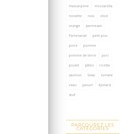
mascarpone
mozzarella
noisette
noix
olive
orange
parmesan
Partenariat
petit pois
poire
pomme
pomme de terre
porc
poulet
pâtes
ricotta
saumon
Solar
tomate
veau
yaourt
épinard
œuf
PARCOUREZ LES
CATÉGORIES