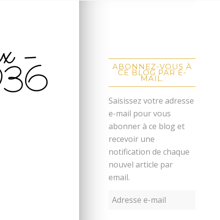
x –
936
ABONNEZ-VOUS À
CE BLOG PAR E-
MAIL.
Saisissez votre adresse
e-mail pour vous
abonner à ce blog et
recevoir une
notification de chaque
nouvel article par
email.