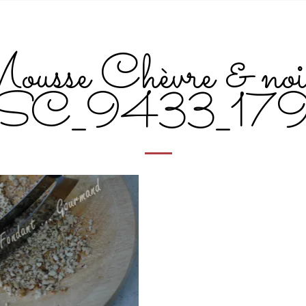
usse Chèvre & noi
SC_9433_17