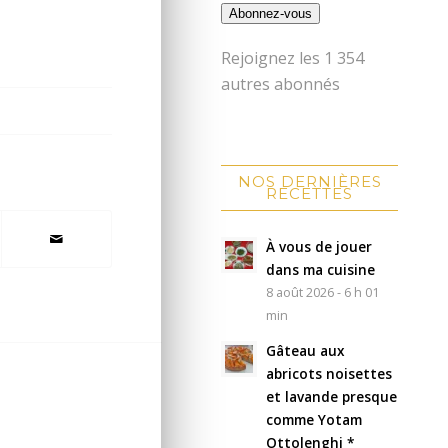
Abonnez-vous
Rejoignez les 1 354
autres abonnés
NOS DERNIÈRES
RECETTES
À vous de jouer
dans ma cuisine
8 août 2026 - 6 h 01
min
Gâteau aux
abricots noisettes
et lavande presque
comme Yotam
Ottolenghi *