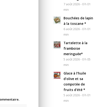
7 août 2026 - 0 h 01
min
Bouchées de lapin
à la toscane *
6 août 2026 - 0 h 01
min
Tartelette à la
framboise
meringuée*
5 août 2026 - 0 h 05
min
Glace à l’huile
d’olive et sa
compotée de
fruits d’été *
5 août 2026 - 0 h 01
 commentaire.
min