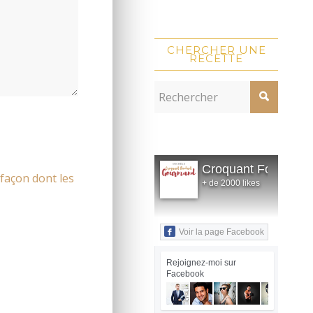
CHERCHER UNE
RECETTE
Croquant Fondant
 façon dont les
+ de 2000 likes
Voir la page Facebook
Rejoignez-moi sur
Facebook