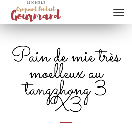
Pain de mie très
moelleux au
tangzhong 3
X3