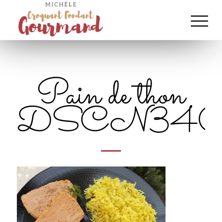
Pain de thon
DSCN340