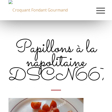
Papillons à la
napolitaine
DSCN667