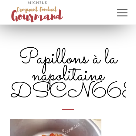
Papillons à la
napolitaine
DSCN668