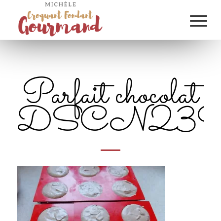
Parfait chocolat
DSCN239