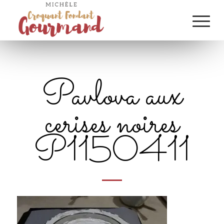
Pavlova aux
cerises noires
P1150411