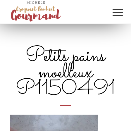
Petits pains
moelleux
P1150491