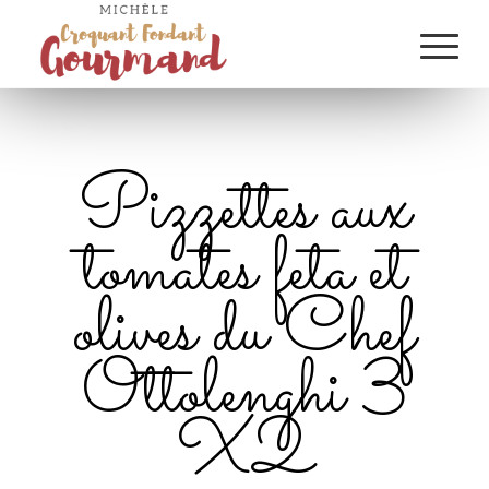
Pizzettes aux
tomates feta et
olives du Chef
Ottolenghi 3
X2