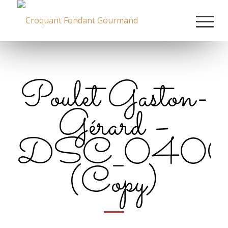
Poulet Gaston-
Gérard –
DSC_0400
(Copy)