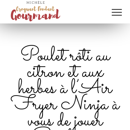
Poulet rôti au
citron et aux
herbes à l’Air
Fryer Ninja à
vous de jouer