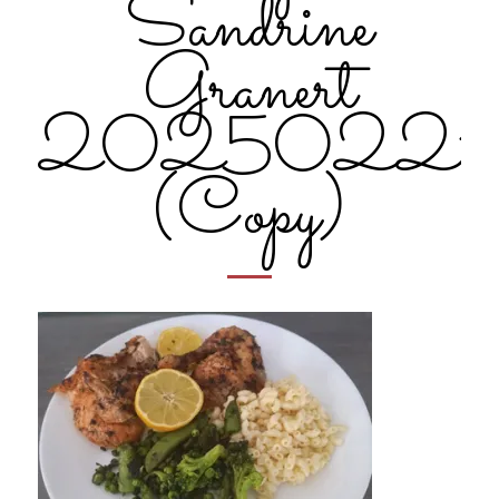
Sandrine
Granert
20250221_
(Copy)