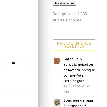
Abonnez-vous
Rejoignez les 1 355
autres abonnés
NOS DERNIÈRES
RECETTES
Gâteau aux
abricots noisettes
et lavande presque
comme Yotam
Ottolenghi *
7 août 2026 - 0 h 01
min
Bouchées de lapin
à la toscane *