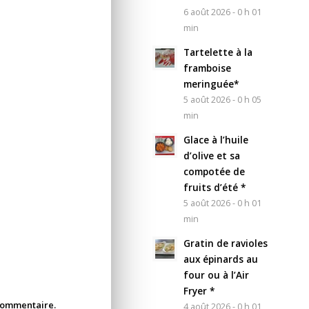
6 août 2026 - 0 h 01
min
Tartelette à la
framboise
meringuée*
5 août 2026 - 0 h 05
min
Glace à l’huile
d’olive et sa
compotée de
fruits d’été *
5 août 2026 - 0 h 01
min
Gratin de ravioles
aux épinards au
four ou à l’Air
Fryer *
 commentaire.
4 août 2026 - 0 h 01