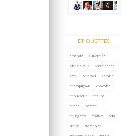
ÉTIQUETTES
amande
aubergine
blanc d'œuf
bœuf haché
café
caramel
carotte
champignon
chocolat
chou-fleur
chèvre
citron
comté
courgette
endive
feta
fraise
framboise
fromage blanc
gâteau