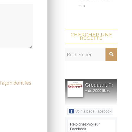
min
CHERCHER UNE
RECETTE
 façon dont les
Croquant Fondant
+ de 2000 likes
Voir la page Facebook
Rejoignez-moi sur
Facebook