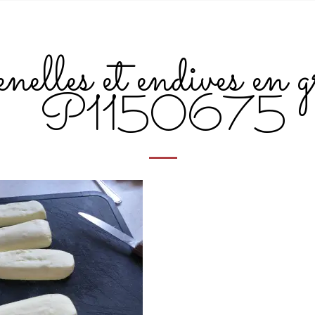
elles et endives en g
P1150675