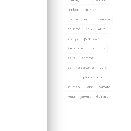
Jambon
marron
mascarpone
mozzarella
noisette
noix
olive
orange
parmesan
Partenariat
petit pois
poire
pomme
pomme de terre
porc
poulet
pâtes
ricotta
saumon
Solar
tomate
veau
yaourt
épinard
œuf