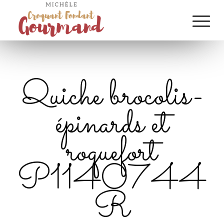
Quiche brocolis-
épinards et
roquefort
P1140744
R