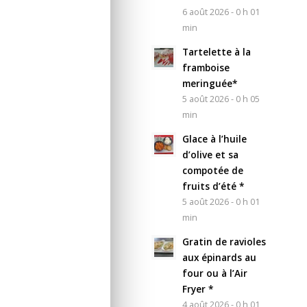
6 août 2026 - 0 h 01
min
Tartelette à la
framboise
meringuée*
5 août 2026 - 0 h 05
min
Glace à l’huile
d’olive et sa
compotée de
fruits d’été *
5 août 2026 - 0 h 01
min
Gratin de ravioles
aux épinards au
four ou à l’Air
Fryer *
4 août 2026 - 0 h 01