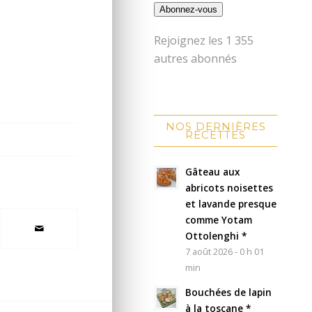
Abonnez-vous
Rejoignez les 1 355
autres abonnés
NOS DERNIÈRES
RECETTES
Gâteau aux
abricots noisettes
et lavande presque
comme Yotam
Ottolenghi *
7 août 2026 - 0 h 01
min
Bouchées de lapin
à la toscane *