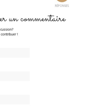
RÉPONSES
er un commentaire
scussion?
 contribuer !