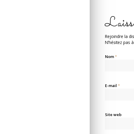
Laiss
Rejoindre la di
N’hésitez pas à
Nom
*
E-mail
*
Site web