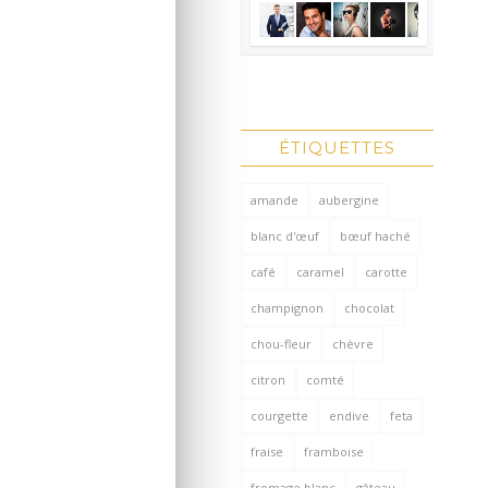
ÉTIQUETTES
amande
aubergine
blanc d'œuf
bœuf haché
café
caramel
carotte
champignon
chocolat
chou-fleur
chèvre
citron
comté
courgette
endive
feta
fraise
framboise
fromage blanc
gâteau