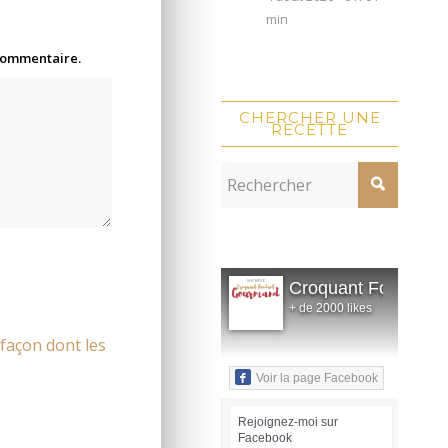
min
 commentaire.
CHERCHER UNE
RECETTE
Croquant Fondant
+ de 2000 likes
 façon dont les
Voir la page Facebook
Rejoignez-moi sur
Facebook