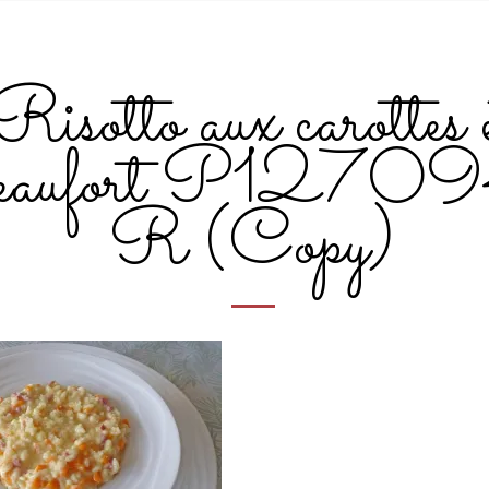
Risotto aux carottes 
aufort P1270
R (Copy)