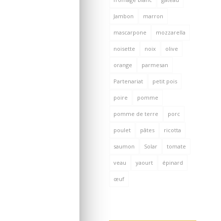
Jambon
marron
mascarpone
mozzarella
noisette
noix
olive
orange
parmesan
Partenariat
petit pois
poire
pomme
pomme de terre
porc
poulet
pâtes
ricotta
saumon
Solar
tomate
veau
yaourt
épinard
œuf