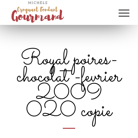
Royal poires-
chocolat -fevrier
2009
020 copie