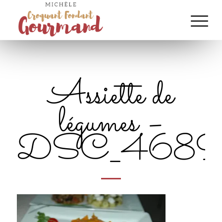
Assiette de
légumes –
DSC_4689