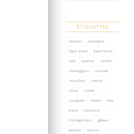
ÉTIQUETTES
amande
aubergine
blanc d'œuf
bœuf haché
café
caramel
carotte
champignon
chocolat
chou-fleur
chèvre
citron
comté
courgette
endive
feta
fraise
framboise
fromage blanc
gâteau
Jambon
marron