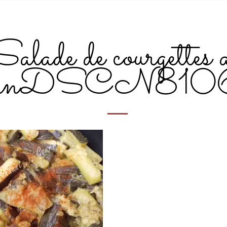
Salade de courgettes 
minDSCN810