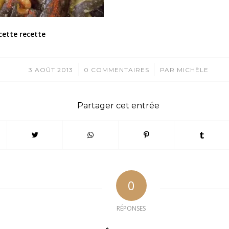
cette recette
/
/
3 AOÛT 2013
0 COMMENTAIRES
PAR
MICHÈLE
Partager cet entrée
0
RÉPONSES