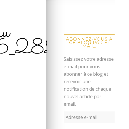
au
6_28282
ABONNEZ-VOUS À
CE BLOG PAR E-
MAIL.
Saisissez votre adresse
e-mail pour vous
abonner à ce blog et
recevoir une
notification de chaque
nouvel article par
email.