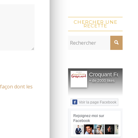
CHERCHER UNE
RECETTE
Croquant Fondant
+ de 2000 likes
 façon dont les
Voir la page Facebook
Rejoignez-moi sur
Facebook