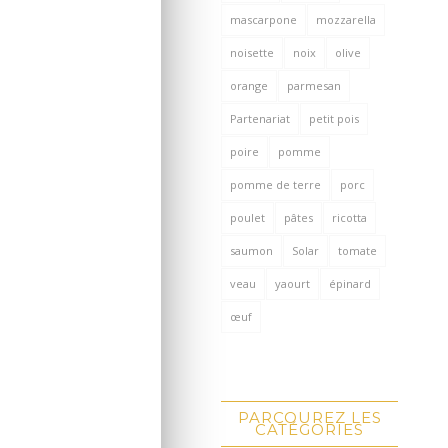
mascarpone
mozzarella
noisette
noix
olive
orange
parmesan
Partenariat
petit pois
poire
pomme
pomme de terre
porc
poulet
pâtes
ricotta
saumon
Solar
tomate
veau
yaourt
épinard
œuf
PARCOUREZ LES
CATÉGORIES