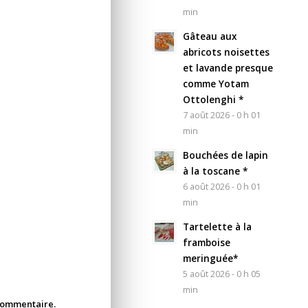
min
Gâteau aux
abricots noisettes
et lavande presque
comme Yotam
Ottolenghi *
7 août 2026 - 0 h 01
min
Bouchées de lapin
à la toscane *
6 août 2026 - 0 h 01
min
Tartelette à la
framboise
meringuée*
5 août 2026 - 0 h 05
min
 commentaire.