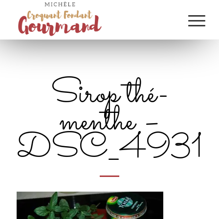
Sirop thé-
menthe –
DSC_4931