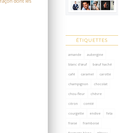
 façon dont les
ÉTIQUETTES
amande
aubergine
blanc d'œuf
bœuf haché
café
caramel
carotte
champignon
chocolat
chou-fleur
chèvre
citron
comté
courgette
endive
feta
fraise
framboise
fromage blanc
gâteau