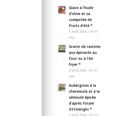
Glace à l’huile
d’olive et sa
compotée de
fruits d’été *
5 août 2026 - 0 h 01
min
Gratin de ravioles
aux épinards au
four ou à l’Air
Fryer *
4 août 2026 - 0 h 01
min
Aubergines à la
chermoula et à la
semoule épicée
d’après Yotam
Ottolenghi *
3 août 2026 - 0 h 01