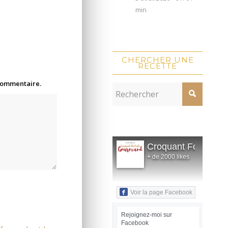
min
CHERCHER UNE
RECETTE
 commentaire.
Croquant Fondant
+ de 2000 likes
Voir la page Facebook
Rejoignez-moi sur
Facebook