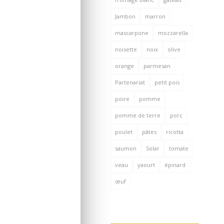
Jambon
marron
mascarpone
mozzarella
noisette
noix
olive
orange
parmesan
Partenariat
petit pois
poire
pomme
pomme de terre
porc
poulet
pâtes
ricotta
saumon
Solar
tomate
veau
yaourt
épinard
œuf