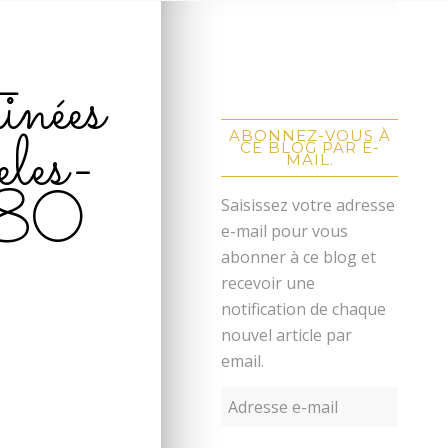
tinées
eles-
ABONNEZ-VOUS À
CE BLOG PAR E-
MAIL.
180
Saisissez votre adresse
e-mail pour vous
abonner à ce blog et
recevoir une
notification de chaque
nouvel article par
email.