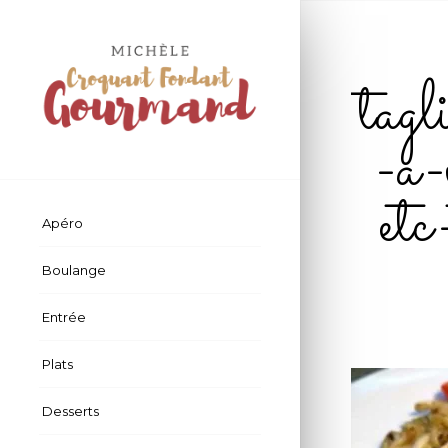
tagl
-a-
et
Apéro
Boulange
Entrée
Plats
Desserts