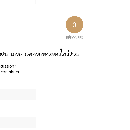
0
RÉPONSES
er un commentaire
scussion?
 contribuer !