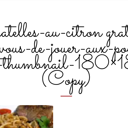
iatelles-au-citron gra
vous-de-jouer-aux-po
c-thumbnail-180×
(Copy)