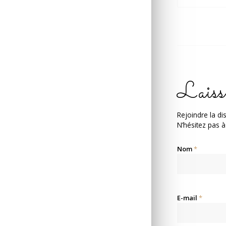
Laiss
Rejoindre la di
N’hésitez pas à
Nom
*
E-mail
*