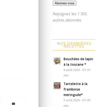
Abonnez-vous
Rejoignez les 1 355
autres abonnés
NOS DERNIÈRES
RECETTES
Bouchées de lapin
à la toscane *
6 août 2026 - 0 h 01
min
Tartelette à la
framboise
meringuée*
5 août 2026 - 0 h 05
min