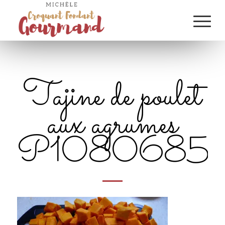
Tajine de poulet
aux agrumes
P1080685