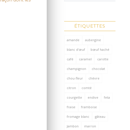
ÉTIQUETTES
amande
aubergine
blanc d'œuf
bœuf haché
café
caramel
carotte
champignon
chocolat
chou-fleur
chèvre
citron
comté
courgette
endive
feta
fraise
framboise
fromage blanc
gâteau
Jambon
marron