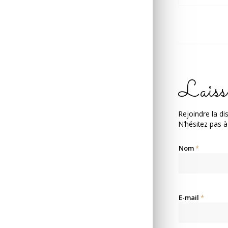
Laiss
Rejoindre la di
N’hésitez pas à
Nom
*
E-mail
*