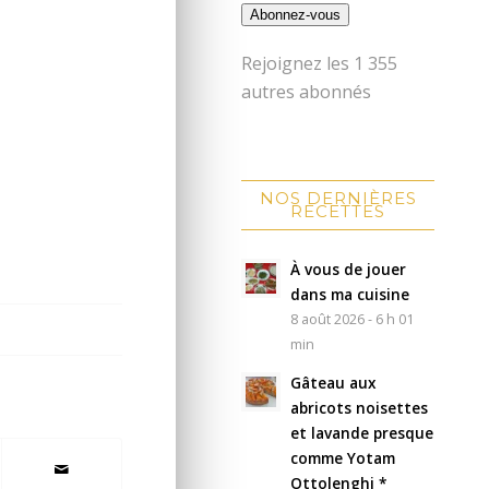
Abonnez-vous
Rejoignez les 1 355
autres abonnés
NOS DERNIÈRES
RECETTES
À vous de jouer
dans ma cuisine
8 août 2026 - 6 h 01
min
Gâteau aux
abricots noisettes
et lavande presque
comme Yotam
Ottolenghi *