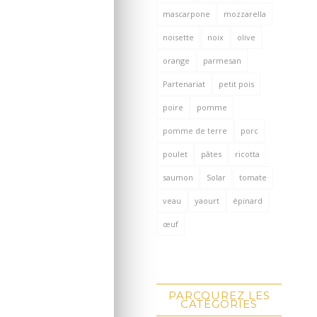
mascarpone
mozzarella
noisette
noix
olive
orange
parmesan
Partenariat
petit pois
poire
pomme
pomme de terre
porc
poulet
pâtes
ricotta
saumon
Solar
tomate
veau
yaourt
épinard
œuf
PARCOUREZ LES
CATÉGORIES