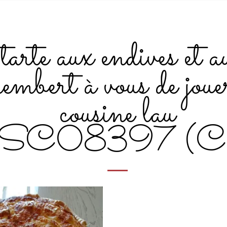
tarte aux endives et a
embert à vous de jou
cousine lau
SC08397 (Co