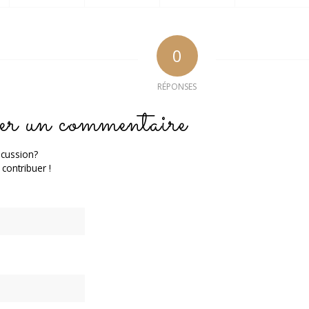
0
RÉPONSES
er un commentaire
scussion?
 contribuer !