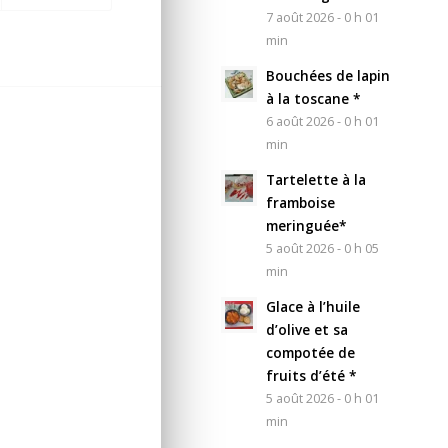
7 août 2026 - 0 h 01
min
Bouchées de lapin
à la toscane *
6 août 2026 - 0 h 01
min
Tartelette à la
framboise
meringuée*
5 août 2026 - 0 h 05
min
Glace à l’huile
d’olive et sa
compotée de
fruits d’été *
5 août 2026 - 0 h 01
min