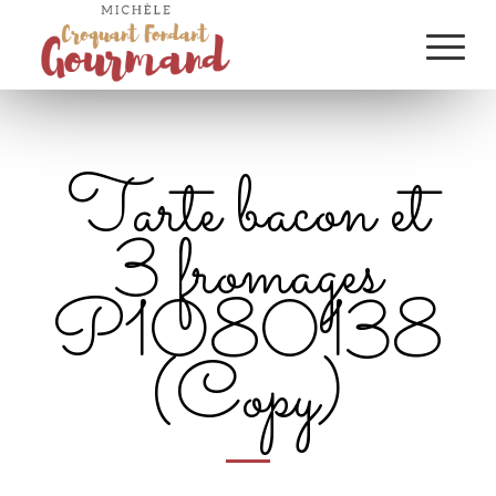
Tarte bacon et
3 fromages
P1080138
(Copy)