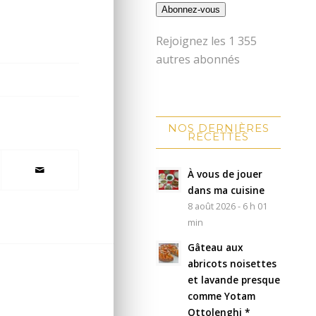
Abonnez-vous
Rejoignez les 1 355
autres abonnés
NOS DERNIÈRES
RECETTES
À vous de jouer
dans ma cuisine
8 août 2026 - 6 h 01
min
Gâteau aux
abricots noisettes
et lavande presque
comme Yotam
Ottolenghi *