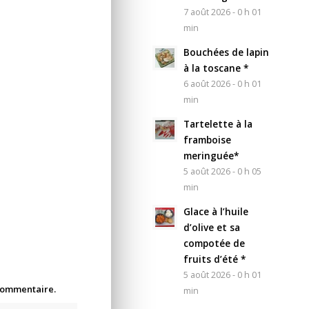
7 août 2026 - 0 h 01
min
Bouchées de lapin
à la toscane *
6 août 2026 - 0 h 01
min
Tartelette à la
framboise
meringuée*
5 août 2026 - 0 h 05
min
Glace à l’huile
d’olive et sa
compotée de
fruits d’été *
5 août 2026 - 0 h 01
 commentaire.
min