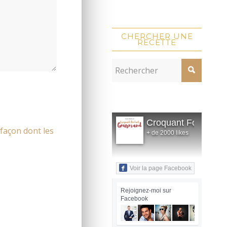
CHERCHER UNE
RECETTE
Croquant Fondant
 façon dont les
+ de 2000 likes
Voir la page Facebook
Rejoignez-moi sur
Facebook