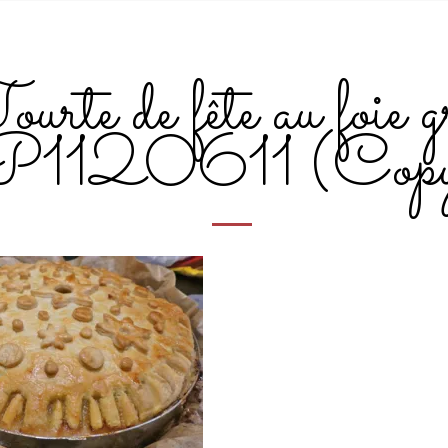
urte de fête au foie g
P1120611 (Cop