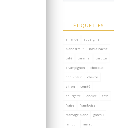
ÉTIQUETTES
amande
aubergine
blanc d'œuf
bœuf haché
café
caramel
carotte
champignon
chocolat
chou-fleur
chèvre
citron
comté
courgette
endive
feta
fraise
framboise
fromage blanc
gâteau
Jambon
marron