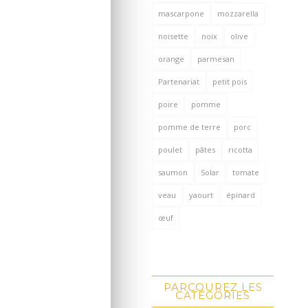
mascarpone
mozzarella
noisette
noix
olive
orange
parmesan
Partenariat
petit pois
poire
pomme
pomme de terre
porc
poulet
pâtes
ricotta
saumon
Solar
tomate
veau
yaourt
épinard
œuf
PARCOUREZ LES
CATÉGORIES