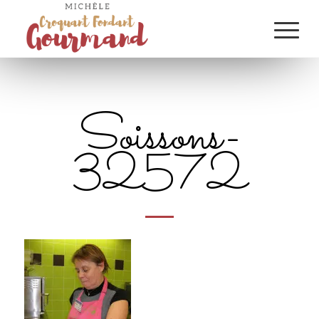
Soissons-
32572