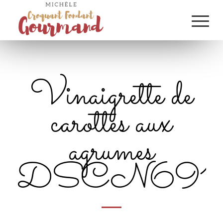
Vinaigrette de
carottes aux
agrumes
DSCN6917