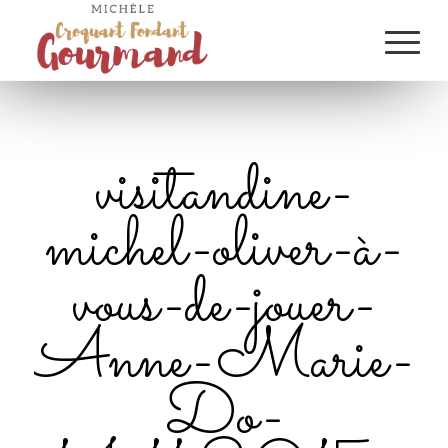
visitandine-
michel-oliver-à-
vous-de-jouer-
Anne-Marie-
Do-