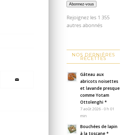
Abonnez-vous
Rejoignez les 1 355
autres abonnés
NOS DERNIÈRES
RECETTES
Gâteau aux
abricots noisettes
et lavande presque
comme Yotam
Ottolenghi *
7 août 2026 - 0 h 01
min
Bouchées de lapin
à la toscane *