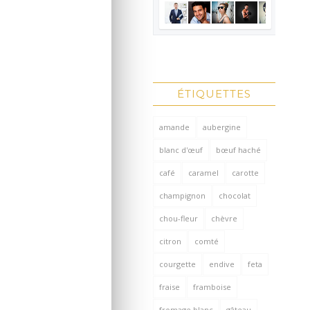
ÉTIQUETTES
amande
aubergine
blanc d'œuf
bœuf haché
café
caramel
carotte
champignon
chocolat
chou-fleur
chèvre
citron
comté
courgette
endive
feta
fraise
framboise
fromage blanc
gâteau