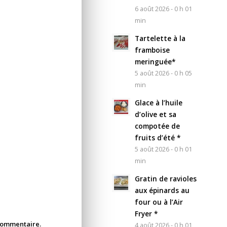
6 août 2026 - 0 h 01
min
Tartelette à la
framboise
meringuée*
5 août 2026 - 0 h 05
min
Glace à l’huile
d’olive et sa
compotée de
fruits d’été *
5 août 2026 - 0 h 01
min
Gratin de ravioles
aux épinards au
four ou à l’Air
Fryer *
 commentaire.
4 août 2026 - 0 h 01