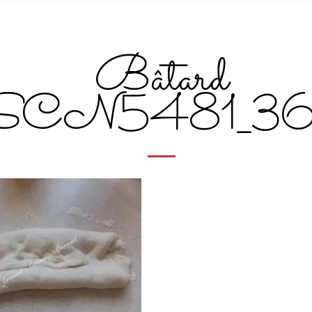
Bâtard
SCN5481_3