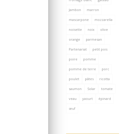
Jambon
marron
mascarpone
mozzarella
noisette
noix
olive
orange
parmesan
Partenariat
petit pois
poire
pomme
pomme de terre
porc
poulet
pâtes
ricotta
saumon
Solar
tomate
veau
yaourt
épinard
œuf