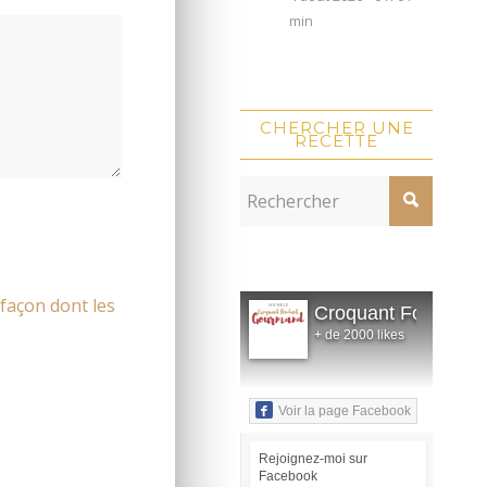
min
CHERCHER UNE
RECETTE
 façon dont les
Croquant Fondant
+ de 2000 likes
Voir la page Facebook
Rejoignez-moi sur
Facebook