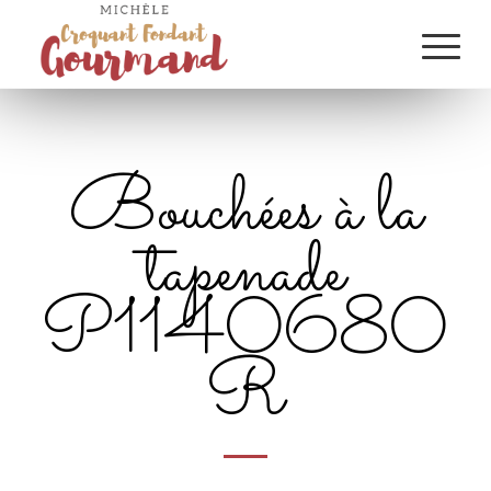
Bouchées à la
tapenade
P1140680
R