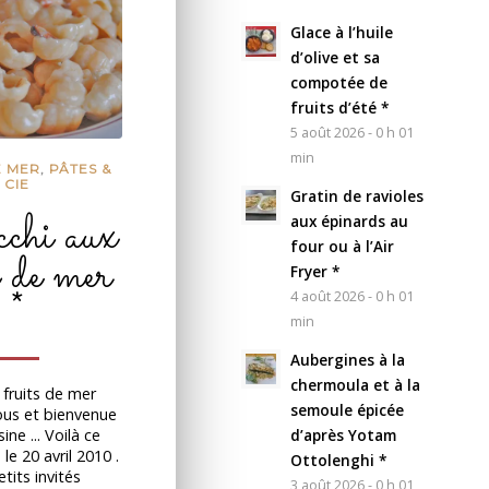
Glace à l’huile
d’olive et sa
compotée de
fruits d’été *
5 août 2026 - 0 h 01
min
E MER
,
PÂTES &
CIE
Gratin de ravioles
chi aux
aux épinards au
four ou à l’Air
s de mer
Fryer *
*
4 août 2026 - 0 h 01
min
Aubergines à la
chermoula et à la
 fruits de mer
semoule épicée
ous et bienvenue
ne ... Voilà ce
d’après Yotam
 le 20 avril 2010 .
Ottolenghi *
tits invités
3 août 2026 - 0 h 01