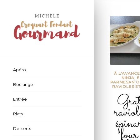
Apéro
À L'AVANC
NINJA
,
É
PARMESAN O
Boulange
RAVIOLES ET
Grat
Entrée
raviol
Plats
épina
four
Desserts