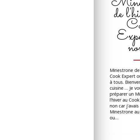
Mines
de l’h
Co
Expe
no
Minestrone de 
Cook Expert o
à tous. Bienv
cuisine … Je v
préparer un M
l'hiver au Coo
non car j'avais
Minestrone au
ou…