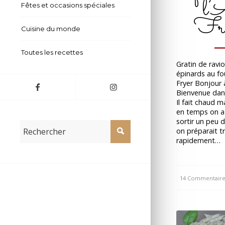
l’
Fêtes et occasions spéciales
Fry
Cuisine du monde
Toutes les recettes
Gratin de ravi
épinards au fou
Fryer Bonjour 
Bienvenue dan
Il fait chaud 
en temps on a
sortir un peu d
on préparait t
rapidement…
14 Commentaire
/