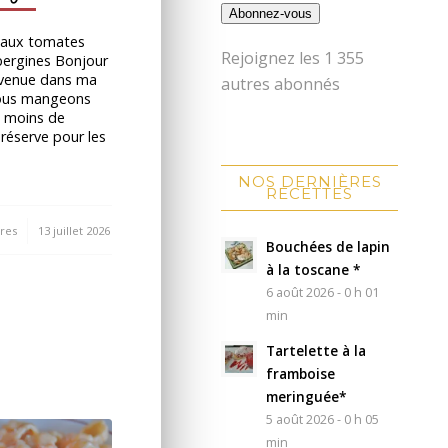
Abonnez-vous
 aux tomates
Rejoignez les 1 355
ubergines Bonjour
nvenue dans ma
autres abonnés
Nous mangeons
 moins de
a réserve pour les
NOS DERNIÈRES
RECETTES
res
13 juillet 2026
Bouchées de lapin
à la toscane *
6 août 2026 - 0 h 01
min
Tartelette à la
framboise
meringuée*
5 août 2026 - 0 h 05
min