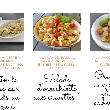
E
,
AIR FRYER
À L'AVANCE
,
BASILIC
,
À L'AVAN
PINARD
,
CÂPRE
,
CREVETTE
,
BASILIC
,
U PECORINO
,
ENTRÉE
,
FETA
,
PÂTES
,
PÂTE
 TORTELLINI
TOMATE
Orec
in de
Salade
aux 
es aux
d’orecchiette
oli
rds au
aux crevettes *
aube
 ou à