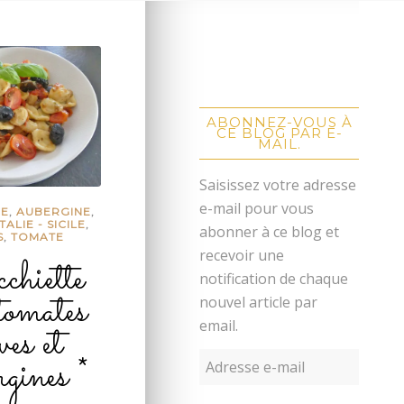
ABONNEZ-VOUS À
CE BLOG PAR E-
MAIL.
Saisissez votre adresse
e-mail pour vous
CE
,
AUBERGINE
,
ITALIE - SICILE
,
abonner à ce blog et
S
,
TOMATE
recevoir une
chiette
notification de chaque
tomates
nouvel article par
ves et
email.
rgines *