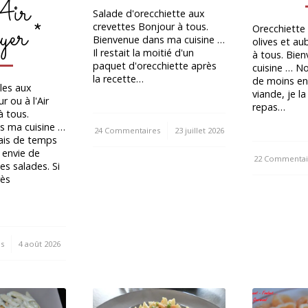
Air
Salade d'orecchiette aux
er *
crevettes Bonjour à tous.
Orecchiette
Bienvenue dans ma cuisine …
olives et a
Il restait la moitié d'un
à tous. Bie
paquet d'orecchiette après
cuisine … 
la recette…
de moins en
oles aux
viande, je l
r ou à l'Air
repas…
à tous.
s ma cuisine …
24 Commentaires
/
23 juillet 2026
mais de temps
 envie de
22 Commentai
/
es salades. Si
rès
s
4 août 2026