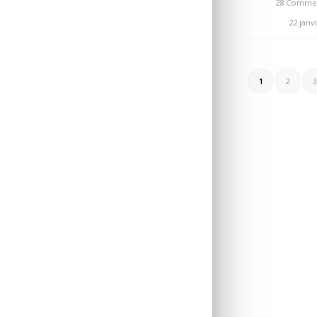
28 Commen
/
22 janv
1
2
3