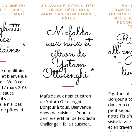
,
CUISINE DU
À L'AVANCE
,
CITRON
,
DÉFI
BAL 
LIE - SICILE
,
CUISINE
,
DÉFIS
,
NOIX
,
CHARCUT
CES
,
TOMATE
PARMESAN OU PECORINO
,
DU MOND
PÂTES
SICILE
,
P
hetti
PECOR
Mafalda
T
uce
Rig
aux noix et
taine *
all’a
citron de
*- 
Yotam
li
Ottolenghi *
ce napolitaine
s et bienvenue
 ... Voilà ce
le 17 mars 2010
i sauce
Rigatoni all
Mafalda aux noix et citron
il y a
Bonjour à t
de Yotam Ottolenghi
je n'ai pas
dans ma cui
Bonjour à tous. Bienvenue
 de pâtes et
petit séjou
dans ma cuisine … Pour la
notre fils a
dernière édition de Foodista
visité la vil
Challenge il fallait cuisiner…
et en traver