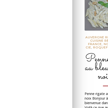
AUVERGNE R
CUISINE R
FRANCE
,
NO
CIE
,
ROQUEF
Penne 
au bleu
noi
Penne rigate a
noix Bonjour à
bienvenue dans
Voilà ce que je