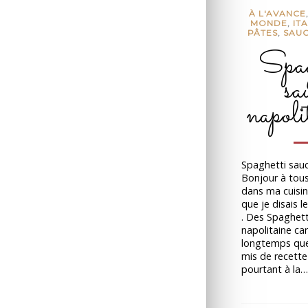
À L'AVANCE
MONDE
,
ITA
PÂTES
,
SAU
Spag
sa
napoli
Spaghetti sau
Bonjour à tou
dans ma cuisine
que je disais 
. Des Spaghett
napolitaine car 
longtemps que 
mis de recette
pourtant à la…