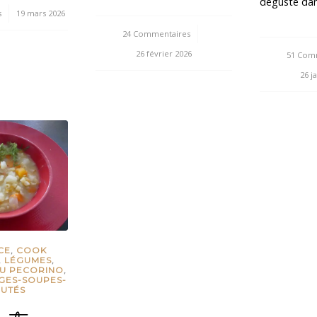
dégusté da
s
19 mars 2026
24 Commentaires
/
26 février 2026
51 Com
26 j
CE
,
COOK
,
LÉGUMES
,
U PECORINO
,
GES-SOUPES-
UTÉS