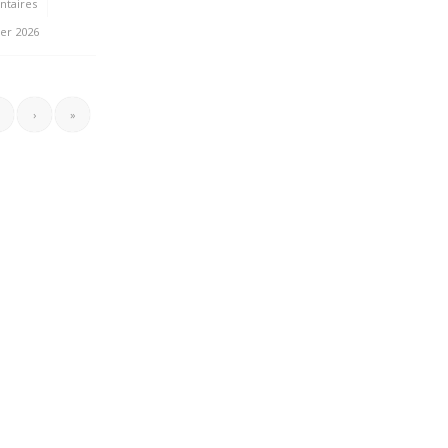
taires
ier 2026
›
»