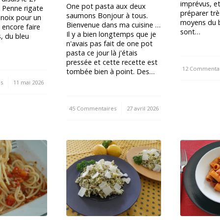
imprévus, e
One pot pasta aux deux
 Penne rigate
préparer trè
saumons Bonjour à tous.
 noix pour un
moyens du b
Bienvenue dans ma cuisine …
it encore faire
sont…
Il y a bien longtemps que je
s, du bleu
n'avais pas fait de one pot
pasta ce jour là j'étais
pressée et cette recette est
12 Commentai
/
tombée bien à point. Des…
s
11 mai 2026
45 Commentaires
/
27 avril 2026