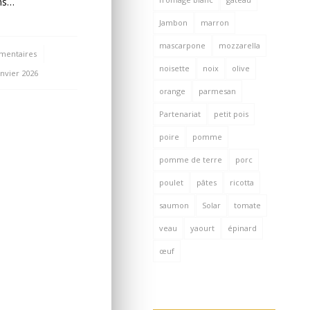
ns…
Jambon
marron
mascarpone
mozzarella
mentaires
/
noisette
noix
olive
anvier 2026
orange
parmesan
Partenariat
petit pois
poire
pomme
pomme de terre
porc
poulet
pâtes
ricotta
saumon
Solar
tomate
veau
yaourt
épinard
œuf