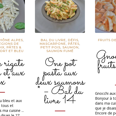
HÔNE ALPES
,
BAL DU LIVRE
,
DÉFIS
,
FRUITS D
ÉGIONS DE
MASCARPONE
,
PÂTES
,
IX
,
PÂTES &
PETIT POIS
,
SAUMON
,
Gnoc
ORT ET BLEU
SAUMON FUMÉ
rigate
One pot
fruit
 et aux
pasta aux
x *
deux saumons
* – Bal du
Gnocchi aux
livre 14
Bonjour à t
u bleu et aux
dans ma cuisi
 tous et
que je disais
 ma cuisine ...
Encore de pe
 disais le 27