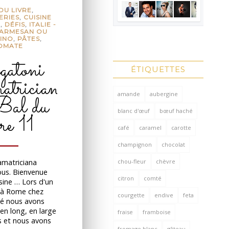
DU LIVRE
,
ERIES
,
CUISINE
E
,
DÉFIS
,
ITALIE -
ARMESAN OU
INO
,
PÂTES
,
OMATE
atoni
ÉTIQUETTES
matriciana
amande
aubergine
Bal du
blanc d'œuf
bœuf haché
vre 11
café
caramel
carotte
champignon
chocolat
chou-fleur
chèvre
'amatriciana
ous. Bienvenue
citron
comté
sine … Lors d'un
r à Rome chez
courgette
endive
feta
îné nous avons
le en long, en large
fraise
framboise
s et nous avons
fromage blanc
gâteau