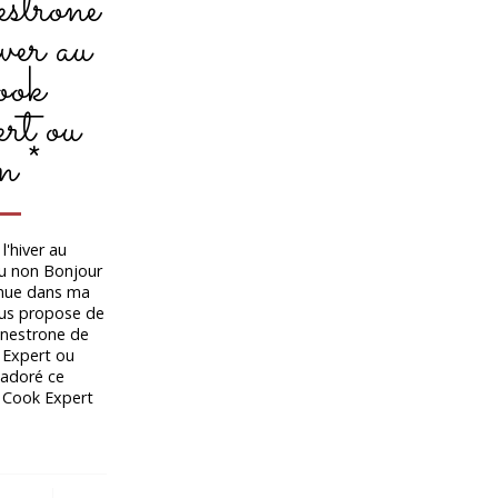
trone
iver au
ok
rt ou
n *
l'hiver au
u non Bonjour
enue dans ma
ous propose de
inestrone de
k Expert ou
 adoré ce
 Cook Expert