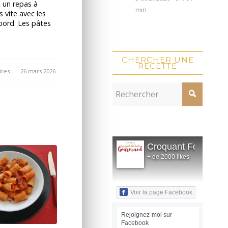
t un repas à
min
s vite avec les
ord. Les pâtes
CHERCHER UNE
RECETTE
res
26 mars 2026
Croquant Fondant
+ de 2000 likes
Voir la page Facebook
Rejoignez-moi sur
Facebook